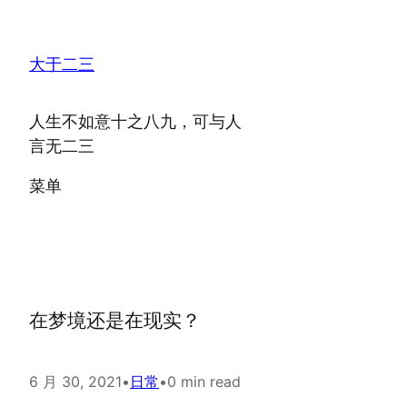
跳
至
大于二三
内
容
人生不如意十之八九，可与人
言无二三
菜单
在梦境还是在现实？
6 月 30, 2021
•
日常
•
0 min read