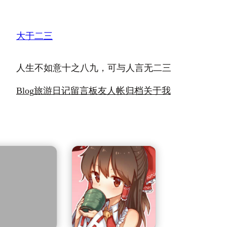
跳
至
大于二三
内
容
人生不如意十之八九，可与人言无二三
Blog
旅游日记
留言板
友人帐
归档
关于我